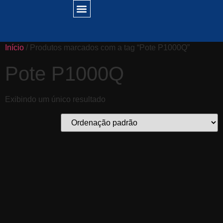
Início
/ Produtos marcados com a tag “Pote P1000Q”
Pote P1000Q
Exibindo um único resultado