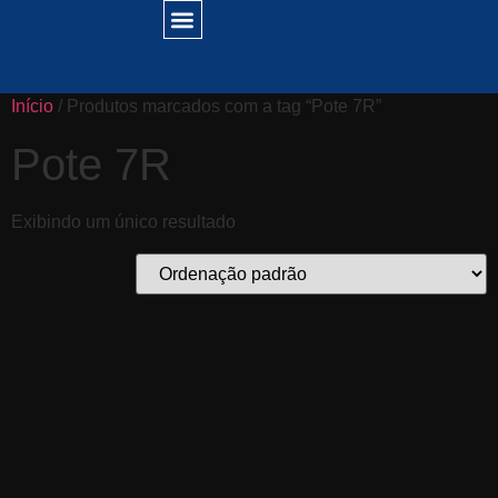
Início
/ Produtos marcados com a tag “Pote 7R”
Pote 7R
Exibindo um único resultado