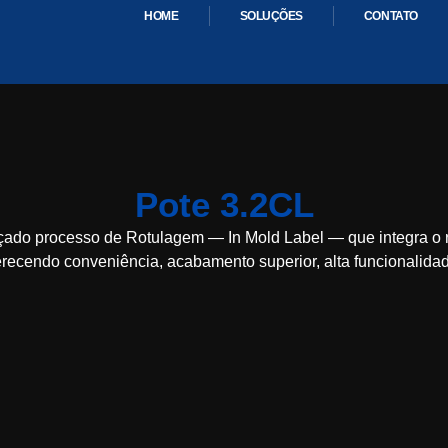
HOME
SOLUÇÕES
CONTATO
Pote 3.2CL
nçado processo de
Rotulagem — In Mold Label —
que integra o
recendo conveniência, acabamento superior, alta funcionalidade