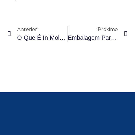
Anterior
Próximo
O Que É In Mold Label (IML) E Quais São As Vantagens Para Embalagens Plásticas?
Embalagem Para Produtos Químicos Industriais: Resistência, Compatibilidade Com Solventes E Normas De Segurança