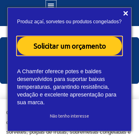
Produz açaí, sorvetes ou produtos congelados?
Solicitar um orçamento
Como escolher a embalagem
ideal para açaí e produtos
congelados
A Chamfer oferece potes e baldes
desenvolvidos para suportar baixas
temperaturas, garantindo resistência,
vedação e excelente apresentação para
sua marca.
O mercado de alimentos congelados cresce
Não tenho interesse
constantemente no Brasil. Produtos como açaí,
sorvetes, polpas de frutas, sobremesas congeladas e