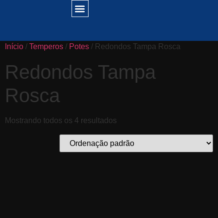
Início
/
Temperos
/
Potes
/ Redondos Tampa Rosca
Redondos Tampa
Rosca
Mostrando todos os 4 resultados