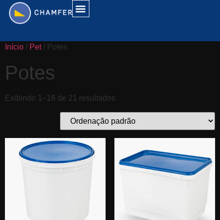
Início
/
Pet
/ Potes
Potes
Exibindo 1–16 de 21 resultados