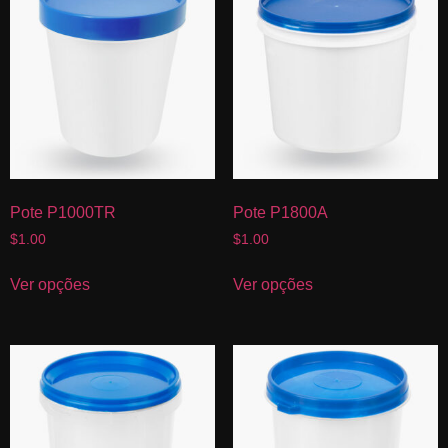
Pote P1000TR
Pote P1800A
$
1.00
$
1.00
Ver opções
Ver opções